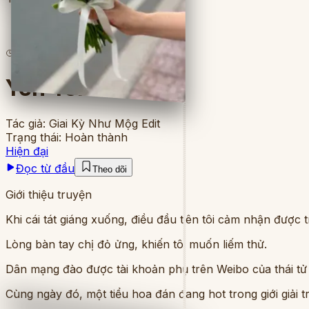
7
lượt đọc
·
4
chương
Yên Yên
Tác giả:
Giai Kỳ Như Mộg Edit
Trạng thái:
Hoàn thành
Hiện đại
Đọc từ đầu
Theo dõi
Giới thiệu truyện
Khi cái tát giáng xuống, điều đầu tiên tôi cảm nhận được t
Lòng bàn tay chị đỏ ửng, khiến tôi muốn liếm thử.
Dân mạng đào được tài khoản phụ trên Weibo của thái tử th
Cùng ngày đó, một tiểu hoa đán đang hot trong giới giải