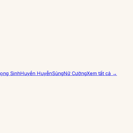
ọng Sinh
Huyền Huyễn
Sủng
Nữ Cường
Xem tất cả →