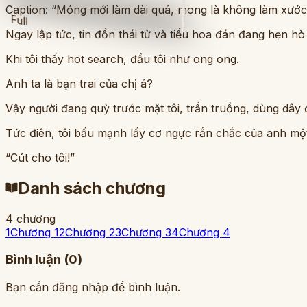
Caption: “Móng mới làm dài quá, mong là không làm xước
Full
Ngay lập tức, tin đồn thái tử và tiểu hoa đán đang hẹn hò 
Khi tôi thấy hot search, đầu tôi như ong ong.
Anh ta là bạn trai của chị á?
Vậy người đang quỳ trước mặt tôi, trần truồng, dùng dây 
Tức điên, tôi bấu mạnh lấy cơ ngực rắn chắc của anh một
“Cút cho tôi!”
Danh sách chương
4 chương
1
Chương 1
2
Chương 2
3
Chương 3
4
Chương 4
Bình luận (
0
)
Bạn cần đăng nhập để bình luận.