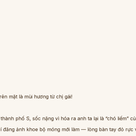
rên mặt là mùi hương từ chị gái!
ành phố S, sốc nặng vì hóa ra anh ta lại là “chó liếm” của
 trí đăng ảnh khoe bộ móng mới làm — lòng bàn tay đỏ rực 