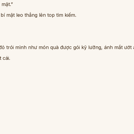
 mặt.”
bí mật leo thẳng lên top tìm kiếm.
đỏ trói mình như món quà được gói kỹ lưỡng, ánh mắt ướt át
 cái.