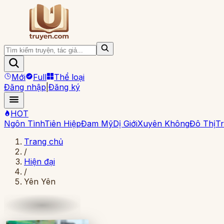
Mới
Full
Thể loại
Đăng nhập
|
Đăng ký
HOT
Ngôn Tình
Tiên Hiệp
Đam Mỹ
Dị Giới
Xuyên Không
Đô Thị
Tr
Trang chủ
/
Hiện đại
/
Yên Yên