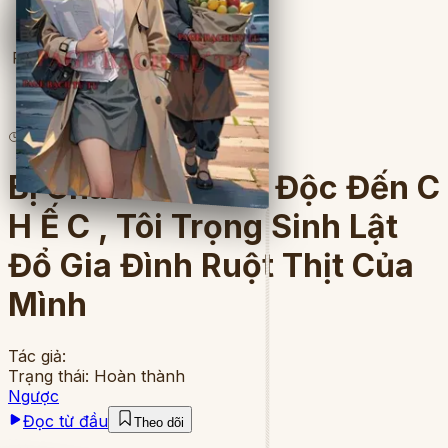
Full
14
lượt đọc
·
8
chương
Bị Cháu Trai Đầu Độc Đến C
H Ế C , Tôi Trọng Sinh Lật
Đổ Gia Đình Ruột Thịt Của
Mình
Tác giả:
Trạng thái:
Hoàn thành
Ngược
Đọc từ đầu
Theo dõi