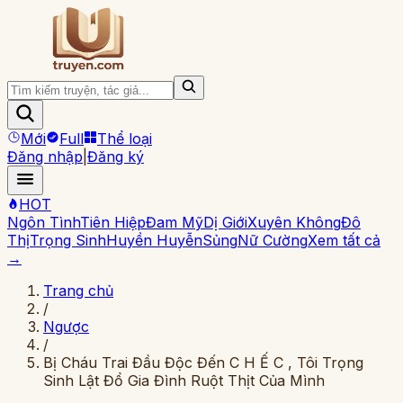
Mới
Full
Thể loại
Đăng nhập
|
Đăng ký
HOT
Ngôn Tình
Tiên Hiệp
Đam Mỹ
Dị Giới
Xuyên Không
Đô
Thị
Trọng Sinh
Huyền Huyễn
Sủng
Nữ Cường
Xem tất cả
→
Trang chủ
/
Ngược
/
Bị Cháu Trai Đầu Độc Đến C H Ế C , Tôi Trọng
Sinh Lật Đổ Gia Đình Ruột Thịt Của Mình