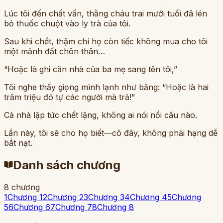
Lúc tôi đến chất vấn, thằng cháu trai mười tuổi đã lén
bỏ thuốc chuột vào ly trà của tôi.
Sau khi chết, thậm chí họ còn tiếc không mua cho tôi
một mảnh đất chôn thân…
“Hoặc là ghi căn nhà của ba mẹ sang tên tôi,”
Tôi nghe thấy giọng mình lạnh như băng: “Hoặc là hai
trăm triệu đó tự các người mà trả!”
Cả nhà lập tức chết lặng, không ai nói nổi câu nào.
Lần này, tôi sẽ cho họ biết—cô đây, không phải hạng dễ
bắt nạt.
Danh sách chương
8
chương
1
Chương 1
2
Chương 2
3
Chương 3
4
Chương 4
5
Chương
5
6
Chương 6
7
Chương 7
8
Chương 8