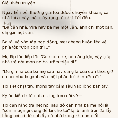
Giới thiệu truyện
Ngày tiền bồi thường giải toả được chuyển khoản, cả
nhà tôi ai nấy mặt mày rạng rỡ như Tết đến.
Full
“Ba căn nhà, vừa hay ba mẹ một căn, anh chị một căn,
chị gái một căn.”
Ba tôi vỗ vào tập hợp đồng, mắt chẳng buồn liếc về
phía tôi: “Còn con thì…”
Mẹ lập tức tiếp lời: “Con còn trẻ, có năng lực, vậy giúp
nhà trả nốt món nợ hai trăm triệu đi.”
“Dù gì nhà của ba mẹ sau này cũng là của con thôi, giờ
cứ coi như là gánh vác một phần trách nhiệm đi.”
Tôi siết chặt tay, móng tay cắm sâu vào lòng bàn tay.
Ký ức kiếp trước như sóng trào dội về—
Tôi cắn răng trả hết nợ, sau đó căn nhà ba mẹ nói là
“sớm muộn gì cũng để lại cho tôi” lại bị anh trai lừa lấy
bằng cái cớ để anh ấy có nhà trong khu học tốt.