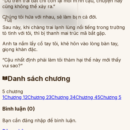
“Dù trên trái đất chỉ còn lại mỗi mình cậu, chuyện này
cũng không thể xảy ra.”
Chúng tôi hứa với nhau, sẽ làm bạn cả đời.
Full
Sau này, khi chàng trai lạnh lùng nổi tiếng trong trường
tỏ tình với tôi, thì bị thanh mai trúc mã bắt gặp.
Anh ta nắm lấy cổ tay tôi, khẽ hôn vào lòng bàn tay,
giọng khàn đặc.
“Cậu nhất định phải làm tôi thảm hại thế này mới thấy
vui sao?”
Danh sách chương
5
chương
1
Chương 1
2
Chương 2
3
Chương 3
4
Chương 4
5
Chương 5
Bình luận (
0
)
Bạn cần đăng nhập để bình luận.