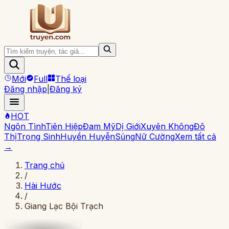
Mới
Full
Thể loại
Đăng nhập
|
Đăng ký
HOT
Ngôn Tình
Tiên Hiệp
Đam Mỹ
Dị Giới
Xuyên Không
Đô
Thị
Trọng Sinh
Huyền Huyễn
Sủng
Nữ Cường
Xem tất cả
→
Trang chủ
/
Hài Hước
/
Giang Lạc Bội Trạch