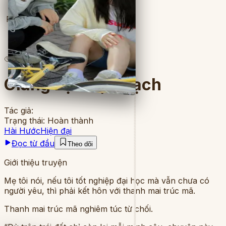
Full
20
lượt đọc
·
5
chương
Giang Lạc Bội Trạch
Tác giả:
Trạng thái:
Hoàn thành
Hài Hước
Hiện đại
Đọc từ đầu
Theo dõi
Giới thiệu truyện
Mẹ tôi nói, nếu tôi tốt nghiệp đại học mà vẫn chưa có
người yêu, thì phải kết hôn với thanh mai trúc mã.
Thanh mai trúc mã nghiêm túc từ chối.