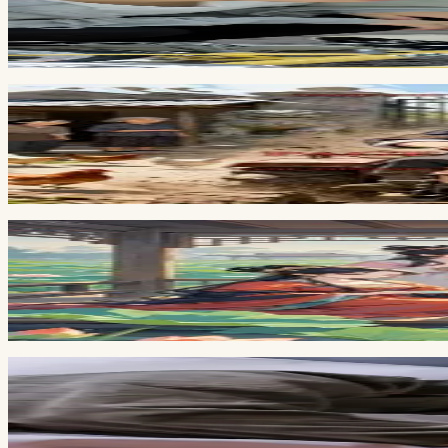
Giang Lạc Bội Trạch
Đang cập nhật
Full
9
ch
Nữ Bá Vương Nhà Quê
Đang cập nhật
Full
8
ch
Xuyên Không Gặp Toàn Chị Đại
Đang cập nhật
Full
4
ch
Sắp Ly Hôn Tôi Bỗng Nghe Được Tiếng Lòng Của