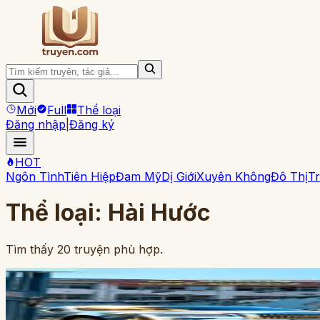
Mới
Full
Thể loại
Đăng nhập
|
Đăng ký
HOT
Ngôn Tình
Tiên Hiệp
Đam Mỹ
Dị Giới
Xuyên Không
Đô Thị
Tr
Thể loại:
Hài Hước
Tìm thấy
20
truyện phù hợp.
Full
10
ch
Tiểu Ma Vương Đại Chiến Tiểu Phản Diện