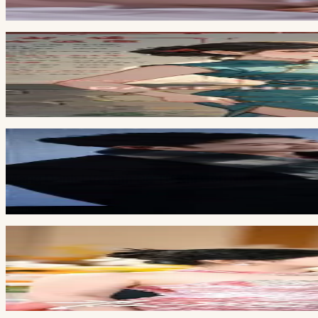
Đang cập nhật
Full
10
ch
Cô Vợ Của Giám Dốc Trại Heo
HOÀN CHÂU CÁCH CÁCH
Full
5
ch
Mang Danh Lừa Ảnh Đế Từ Khi Còn Nhỏ
Đang cập nhật
Full
5
ch
Thái Tử Gia Chỉ Mê Đồ Ăn Tôi Nấu
Đang cập nhật