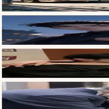
Đang cập nhật
Full
5
ch
Quay Lại Trước Khi Yêu Anh
Đang cập nhật
Full
5
ch
Tự Chui Vào Miệng Cọp
Đang cập nhật
Full
5
ch
Tôi Lầm Tưởng Thái Tử Gia Là Gay
Đang cập nhật