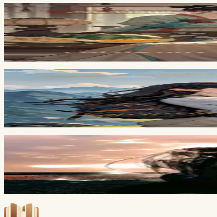
Full
8
ch
Thẩm Nhược Kinh
Đang cập nhật
Full
8
ch
Mang Thai Trứng Rồng Với Ác Long
Đang cập nhật
Full
7
ch
Nữ Phụ Đóng Thế
Đang cập nhật