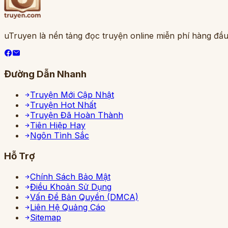
uTruyen là nền tảng đọc truyện online miễn phí hàng đầu
Đường Dẫn Nhanh
Truyện Mới Cập Nhật
Truyện Hot Nhất
Truyện Đã Hoàn Thành
Tiên Hiệp Hay
Ngôn Tình Sắc
Hỗ Trợ
Chính Sách Bảo Mật
Điều Khoản Sử Dụng
Vấn Đề Bản Quyền (DMCA)
Liên Hệ Quảng Cáo
Sitemap