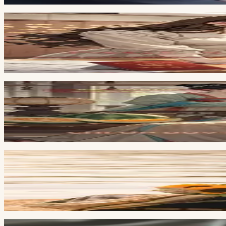
Full
8
ch
Chồng Muốn Thêm Tên Chị Dâu Vào Sổ Đỏ Nhà T
Sâu nhỏ đáng yêu
Full
4
ch
Trà Xanh Tâm Cơ
Đang cập nhật
Full
4
ch
Hương Vị Tình Thân
Đang cập nhật
Full