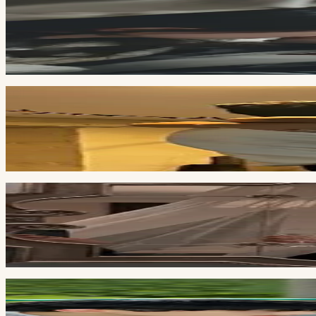
5
ch
Trở Về Bên Anh
Đang cập nhật
Full
4
ch
Tôi Để Ý Đến Chú Nhỏ Của Trúc Mã
Đang cập nhật
Full
4
ch
Bóng Hồng Tim Đen
Đang cập nhật
Full
5
ch