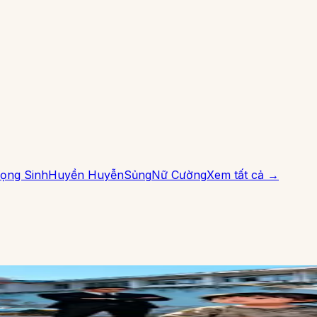
ọng Sinh
Huyền Huyễn
Sủng
Nữ Cường
Xem tất cả →