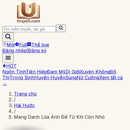
Mới
Full
Thể loại
Đăng nhập
|
Đăng ký
HOT
Ngôn Tình
Tiên Hiệp
Đam Mỹ
Dị Giới
Xuyên Không
Đô
Thị
Trọng Sinh
Huyền Huyễn
Sủng
Nữ Cường
Xem tất cả
→
Trang chủ
/
Hài Hước
/
Mang Danh Lừa Ảnh Đế Từ Khi Còn Nhỏ