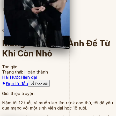
Full
14
lượt đọc
·
5
chương
Mang Danh Lừa Ảnh Đế Từ
Khi Còn Nhỏ
Tác giả:
Trạng thái:
Hoàn thành
Hài Hước
Hiện đại
Đọc từ đầu
Theo dõi
Giới thiệu truyện
Năm tôi 12 tuổi, vì muốn leo lên rank cao thủ, tôi đã yêu
qua mạng với một sinh viên đại học 18 tuổi.