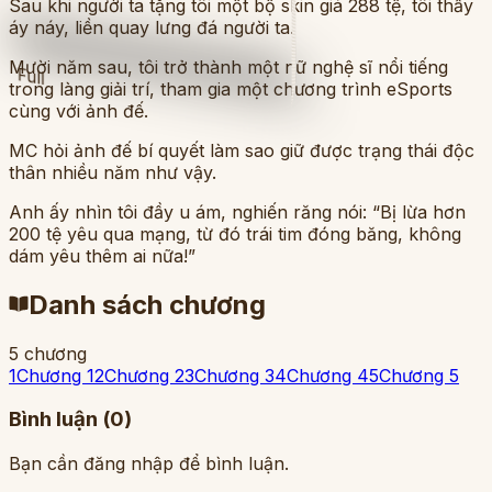
Sau khi người ta tặng tôi một bộ skin giá 288 tệ, tôi thấy
áy náy, liền quay lưng đá người ta.
Mười năm sau, tôi trở thành một nữ nghệ sĩ nổi tiếng
Full
trong làng giải trí, tham gia một chương trình eSports
cùng với ảnh đế.
MC hỏi ảnh đế bí quyết làm sao giữ được trạng thái độc
thân nhiều năm như vậy.
Anh ấy nhìn tôi đầy u ám, nghiến răng nói: “Bị lừa hơn
200 tệ yêu qua mạng, từ đó trái tim đóng băng, không
dám yêu thêm ai nữa!”
Danh sách chương
5
chương
1
Chương 1
2
Chương 2
3
Chương 3
4
Chương 4
5
Chương 5
Bình luận (
0
)
Bạn cần đăng nhập để bình luận.