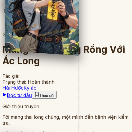
Full
23
lượt đọc
·
8
chương
Mang Thai Trứng Rồng Với
Ác Long
Tác giả:
Trạng thái:
Hoàn thành
Hài Hước
Kỳ ảo
Đọc từ đầu
Theo dõi
Giới thiệu truyện
Tôi mang thai long chủng, một mình đến bệnh viện kiểm
tra.