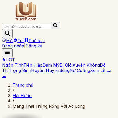
Mới
Full
Thể loại
Đăng nhập
|
Đăng ký
HOT
Ngôn Tình
Tiên Hiệp
Đam Mỹ
Dị Giới
Xuyên Không
Đô
Thị
Trọng Sinh
Huyền Huyễn
Sủng
Nữ Cường
Xem tất cả
→
Trang chủ
/
Hài Hước
/
Mang Thai Trứng Rồng Với Ác Long