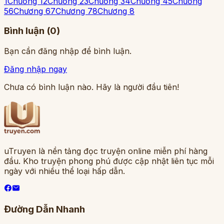
1
Chương 1
2
Chương 2
3
Chương 3
4
Chương 4
5
Chương
5
6
Chương 6
7
Chương 7
8
Chương 8
Bình luận (
0
)
Bạn cần đăng nhập để bình luận.
Đăng nhập ngay
Chưa có bình luận nào. Hãy là người đầu tiên!
uTruyen là nền tảng đọc truyện online miễn phí hàng
đầu. Kho truyện phong phú được cập nhật liên tục mỗi
ngày với nhiều thể loại hấp dẫn.
Đường Dẫn Nhanh