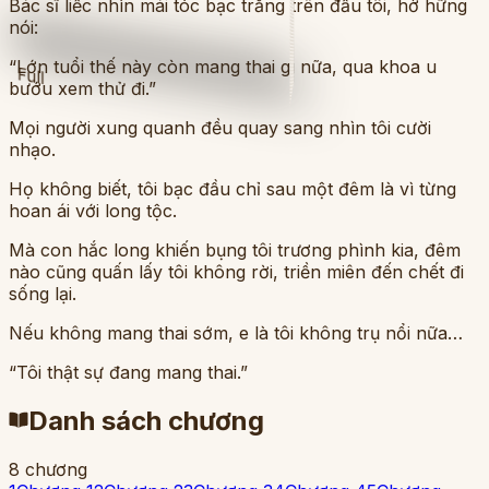
Bác sĩ liếc nhìn mái tóc bạc trắng trên đầu tôi, hờ hững
nói:
“Lớn tuổi thế này còn mang thai gì nữa, qua khoa u
Full
bướu xem thử đi.”
Mọi người xung quanh đều quay sang nhìn tôi cười
nhạo.
Họ không biết, tôi bạc đầu chỉ sau một đêm là vì từng
hoan ái với long tộc.
Mà con hắc long khiến bụng tôi trương phình kia, đêm
nào cũng quấn lấy tôi không rời, triền miên đến chết đi
sống lại.
Nếu không mang thai sớm, e là tôi không trụ nổi nữa…
“Tôi thật sự đang mang thai.”
Danh sách chương
8
chương