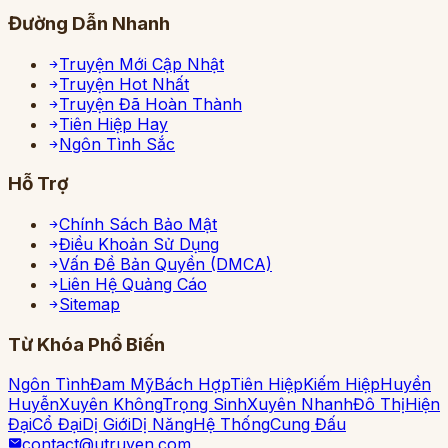
Đường Dẫn Nhanh
Truyện Mới Cập Nhật
Truyện Hot Nhất
Truyện Đã Hoàn Thành
Tiên Hiệp Hay
Ngôn Tình Sắc
Hỗ Trợ
Chính Sách Bảo Mật
Điều Khoản Sử Dụng
Vấn Đề Bản Quyền (DMCA)
Liên Hệ Quảng Cáo
Sitemap
Từ Khóa Phổ Biến
Ngôn Tình
Đam Mỹ
Bách Hợp
Tiên Hiệp
Kiếm Hiệp
Huyền
Huyễn
Xuyên Không
Trọng Sinh
Xuyên Nhanh
Đô Thị
Hiện
Đại
Cổ Đại
Dị Giới
Dị Năng
Hệ Thống
Cung Đấu
contact@utruyen.com