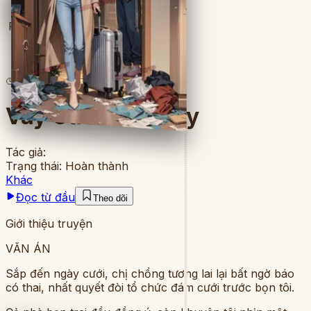
Full
8
lượt đọc
·
8
chương
Váy Cưới Còn Đây
Tác giả:
Trạng thái:
Hoàn thành
Khác
Đọc từ đầu
Theo dõi
Giới thiệu truyện
VĂN ÁN
Sắp đến ngày cưới, chị chồng tương lai lại bất ngờ báo
có thai, nhất quyết đòi tổ chức đám cưới trước bọn tôi.