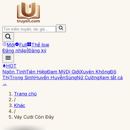
Mới
Full
Thể loại
Đăng nhập
|
Đăng ký
HOT
Ngôn Tình
Tiên Hiệp
Đam Mỹ
Dị Giới
Xuyên Không
Đô
Thị
Trọng Sinh
Huyền Huyễn
Sủng
Nữ Cường
Xem tất cả
→
Trang chủ
/
Khác
/
Váy Cưới Còn Đây