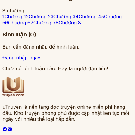
8
chương
1
Chương 1
2
Chương 2
3
Chương 3
4
Chương 4
5
Chương
5
6
Chương 6
7
Chương 7
8
Chương 8
Bình luận (
0
)
Bạn cần đăng nhập để bình luận.
Đăng nhập ngay
Chưa có bình luận nào. Hãy là người đầu tiên!
uTruyen là nền tảng đọc truyện online miễn phí hàng
đầu. Kho truyện phong phú được cập nhật liên tục mỗi
ngày với nhiều thể loại hấp dẫn.