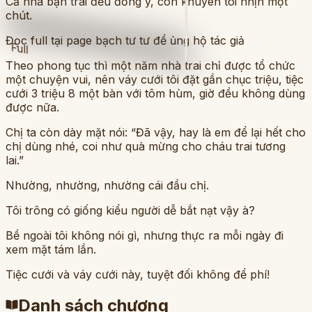
Cả nhà bạn trai đều đồng ý, còn khuyên tôi nhịn một
chút.
Đọc full tại page bạch tư tư để ủng hộ tác giả
Full
Theo phong tục thì một năm nhà trai chỉ được tổ chức
một chuyện vui, nên váy cưới tôi đặt gần chục triệu, tiệc
cưới 3 triệu 8 một bàn với tôm hùm, giờ đều không dùng
được nữa.
Chị ta còn dày mặt nói: “Đã vậy, hay là em để lại hết cho
chị dùng nhé, coi như quà mừng cho cháu trai tương
lai.”
Nhường, nhường, nhường cái đầu chị.
Tôi trông có giống kiểu người dễ bắt nạt vậy à?
Bề ngoài tôi không nói gì, nhưng thực ra mỗi ngày đi
xem mặt tám lần.
Tiệc cưới và váy cưới này, tuyệt đối không để phí!
Danh sách chương